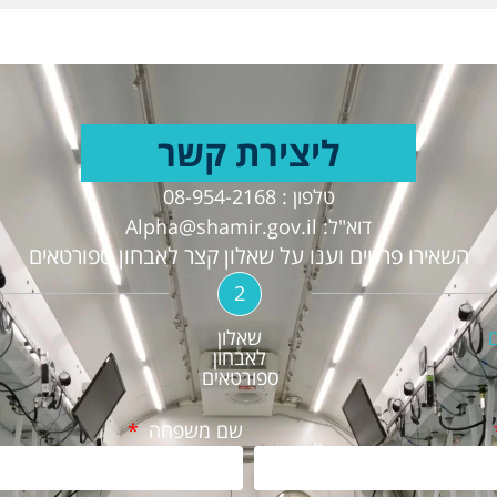
ליצירת קשר
טלפון : 08-954-2168
דוא"ל:
Alpha@shamir.gov.il
השאירו פרטים וענו על שאלון קצר לאבחון ספורטאים
2
שאלון
לאבחון
ספורטאים
שם משפחה